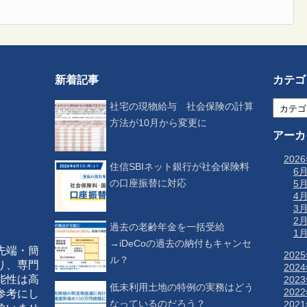
新着記事
カテゴ
社宅の現物給与 社会保険の計算
方法が10月から変更に
アーカ
202
住信SBIネット銀行が社会保険料
6
の口座振替に対応
5
4
3
2
過去の老齢年金を一括受給
1
→iDeCoの過去の納付もキャンセ
先端・簡
202
ル？
り、専門
202
能性は高
202
低未利用土地の特例の実務はどう
202
参考にし
なっているのだろう？
202