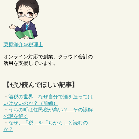
栗原洋介＠税理士
オンライン対応で創業、クラウド会計の
活用を支援しています。
【ぜひ読んでほしい記事】
・
酒税の世界 なぜ自分で酒を造っては
いけないのか？（前編）
・
うちの町は住民税が高い？ その誤解
の謎を解く
・
なぜ、「税」を「ちから」と読むの
か？