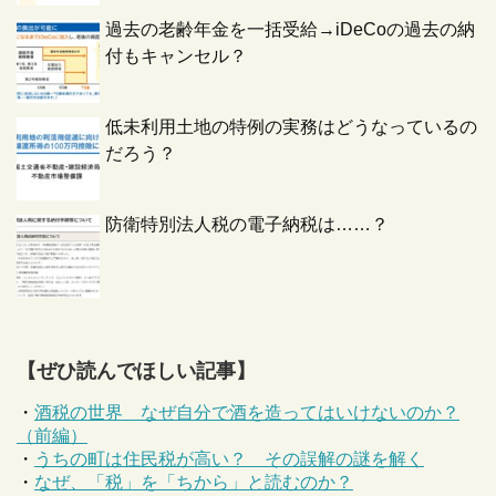
過去の老齢年金を一括受給→iDeCoの過去の納
付もキャンセル？
低未利用土地の特例の実務はどうなっているの
だろう？
防衛特別法人税の電子納税は……？
【ぜひ読んでほしい記事】
・
酒税の世界 なぜ自分で酒を造ってはいけないのか？
（前編）
・
うちの町は住民税が高い？ その誤解の謎を解く
・
なぜ、「税」を「ちから」と読むのか？