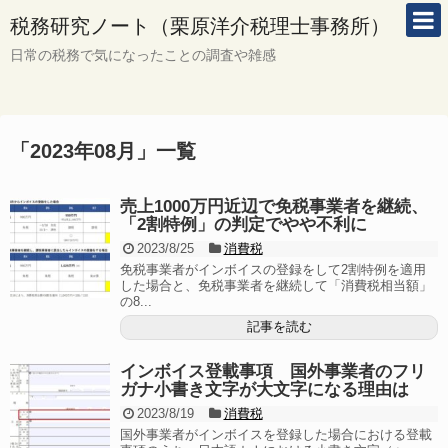
税務研究ノート（栗原洋介税理士事務所）
日常の税務で気になったことの調査や雑感
「
2023年08月
」
一覧
売上1000万円近辺で免税事業者を継続、
「2割特例」の判定でやや不利に
2023/8/25
消費税
免税事業者がインボイスの登録をして2割特例を適用
した場合と、免税事業者を継続して「消費税相当額」
の8...
記事を読む
インボイス登載事項 国外事業者のフリ
ガナ小書き文字が大文字になる理由は
2023/8/19
消費税
国外事業者がインボイスを登録した場合における登載