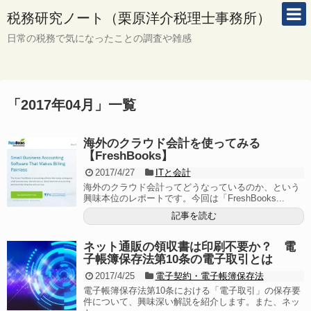
税務研究ノート（栗原洋介税理士事務所）
日常の税務で気になったことの調査や雑感
「
2017年04月
」
一覧
海外のクラウド会計を使ってみる
【FreshBooks】
2017/4/27
ITと会計
海外のクラウド会計ってどうなっているのか、という
興味本位のレポートです。今回は「FreshBooks...
記事を読む
ネット通販の領収書は印刷不要か？ 電
子帳簿保存法第10条の電子取引とは
2017/4/25
電子契約・電子帳簿保存法
電子帳簿保存法第10条における「電子取引」の保存要
件について、興味深い解説を紹介します。また、ネッ