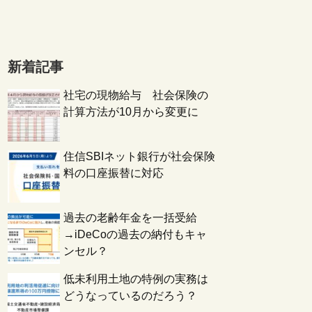
新着記事
社宅の現物給与 社会保険の
計算方法が10月から変更に
住信SBIネット銀行が社会保険
料の口座振替に対応
過去の老齢年金を一括受給
→iDeCoの過去の納付もキャ
ンセル？
低未利用土地の特例の実務は
どうなっているのだろう？