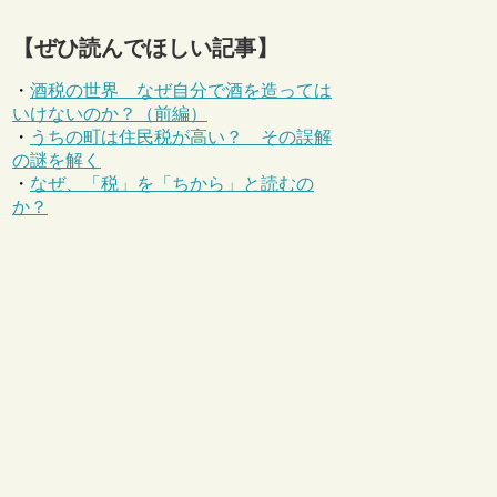
【ぜひ読んでほしい記事】
・
酒税の世界 なぜ自分で酒を造っては
いけないのか？（前編）
・
うちの町は住民税が高い？ その誤解
の謎を解く
・
なぜ、「税」を「ちから」と読むの
か？