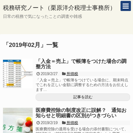
税務研究ノート（栗原洋介税理士事務所）
日常の税務で気になったことの調査や雑感
「
2019年02月
」
一覧
「入金＝売上」で帳簿をつけた場合の調
整方法
2019/2/27
所得税
「入金＝売上」で帳簿をつけている場合に、期末時点
でこれを正しい金額に調整するための方法をお伝えし
ます...
記事を読む
医療費控除の制度改正に誤解？ 通知お
知らせと明細書の区別がつきづらい
2019/2/19
所得税
医療費控除の適用を受ける場合の添付書類について、