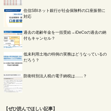
住信SBIネット銀行が社会保険料の口座振替に
対応
過去の老齢年金を一括受給→iDeCoの過去の納
付もキャンセル？
低未利用土地の特例の実務はどうなっているの
だろう？
防衛特別法人税の電子納税は……？
【ぜひ読んでほしい記事】