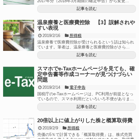
2017年分（2018年3月期限の確定申告）から変更...
記事を読む
温泉療養と医療費控除 【3】誤解されや
すい表現
2019/2/16
所得税
温泉療養で医療費控除が受けられるという話は知られ
ています。筆者は、温泉療養と医療費控除がさら...
記事を読む
スマホでe-Taxホームページを見ても、確
定申告書等作成コーナーが見つけづらい
問題
2019/2/14
電子申告
国税庁のe-Taxホームページは、PC利用が前提となっ
ているので、スマホ利用だといろいろ不便がありま...
記事を読む
20倍以上に値上がりした株と概算取得費
2019/2/9
所得税
売価の5％で計算できる「概算取得費」は、株式売買