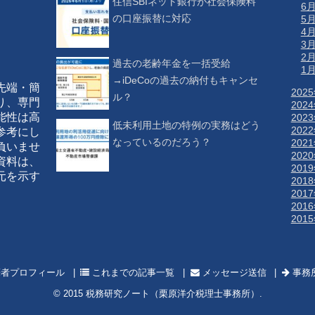
住信SBIネット銀行が社会保険料
6
の口座振替に対応
5
4
3
2
過去の老齢年金を一括受給
1
→iDeCoの過去の納付もキャンセ
先端・簡
202
ル？
り、専門
202
能性は高
202
低未利用土地の特例の実務はどう
202
参考にし
なっているのだろう？
202
負いませ
202
資料は、
201
元を示す
201
201
201
201
者プロフィール
これまでの記事一覧
メッセージ送信
事務
© 2015
税務研究ノート（栗原洋介税理士事務所）
.