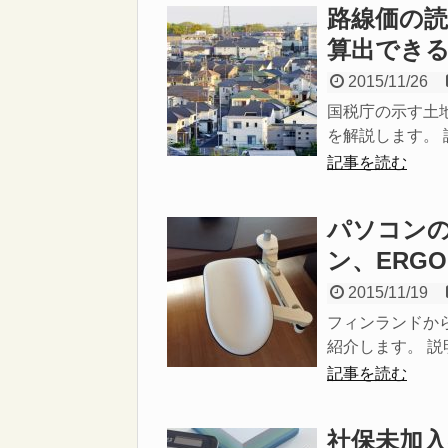
路線価の
算出でき
2015/11/26
国税庁の示す土
を解説します。 説
記事を読む
パソコン
ン、ERG
2015/11/19
フィンランドか
紹介します。 説明
記事を読む
社保未加