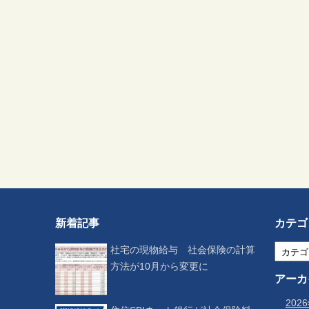
新着記事
カテゴ
社宅の現物給与 社会保険の計算
方法が10月から変更に
アーカ
202