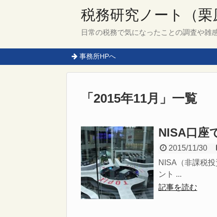
税務研究ノート（栗
日常の税務で気になったことの調査や雑
事務所HPへ
「
2015年11月
」
一覧
NISA口
2015/11/30
NISA（非課税
ント ...
記事を読む