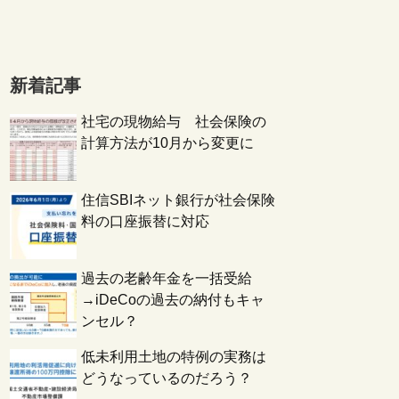
新着記事
社宅の現物給与 社会保険の
計算方法が10月から変更に
住信SBIネット銀行が社会保険
料の口座振替に対応
過去の老齢年金を一括受給
→iDeCoの過去の納付もキャ
ンセル？
低未利用土地の特例の実務は
どうなっているのだろう？