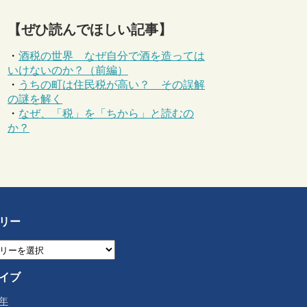
【ぜひ読んでほしい記事】
・
酒税の世界 なぜ自分で酒を造っては
いけないのか？（前編）
・
うちの町は住民税が高い？ その誤解
の謎を解く
・
なぜ、「税」を「ちから」と読むの
か？
リー
イブ
6年