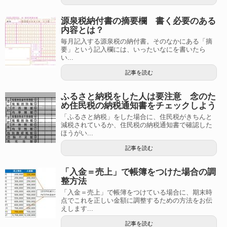
源泉税納付書の摘要欄 書く必要のある
内容とは？
毎月記入する源泉税の納付書。そのなかにある「摘
要」という記入欄には、いったいなにを書いたら
い...
記事を読む
ふるさと納税をした人は要注意 念のた
め住民税の納税通知書をチェックしよう
「ふるさと納税」をした場合に、住民税がきちんと
減税されているか、住民税の納税通知書で確認した
ほうがい...
記事を読む
「入金＝売上」で帳簿をつけた場合の調
整方法
「入金＝売上」で帳簿をつけている場合に、期末時
点でこれを正しい金額に調整するための方法をお伝
えします...
記事を読む