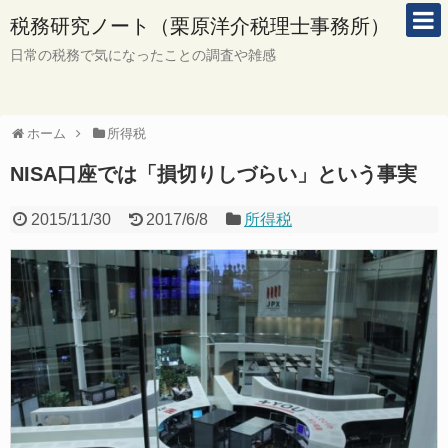
税務研究ノート（栗原洋介税理士事務所）
日常の税務で気になったことの調査や雑感
ホーム
所得税
NISA口座では「損切りしづらい」という事実
2015/11/30
2017/6/8
所得税