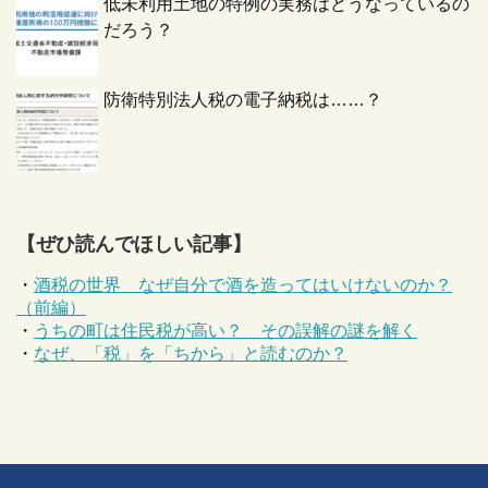
低未利用土地の特例の実務はどうなっているの
だろう？
防衛特別法人税の電子納税は……？
【ぜひ読んでほしい記事】
・
酒税の世界 なぜ自分で酒を造ってはいけないのか？
（前編）
・
うちの町は住民税が高い？ その誤解の謎を解く
・
なぜ、「税」を「ちから」と読むのか？