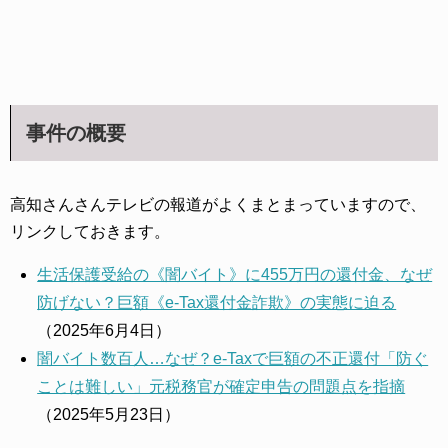
事件の概要
高知さんさんテレビの報道がよくまとまっていますので、
リンクしておきます。
生活保護受給の《闇バイト》に455万円の還付金、なぜ
防げない？巨額《e-Tax還付金詐欺》の実態に迫る
（2025年6月4日）
闇バイト数百人…なぜ？e-Taxで巨額の不正還付「防ぐ
ことは難しい」元税務官が確定申告の問題点を指摘
（2025年5月23日）