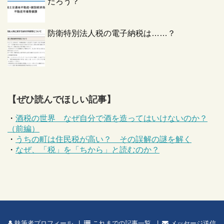
だろう？
防衛特別法人税の電子納税は……？
【ぜひ読んでほしい記事】
・
酒税の世界 なぜ自分で酒を造ってはいけないのか？
（前編）
・
うちの町は住民税が高い？ その誤解の謎を解く
・
なぜ、「税」を「ちから」と読むのか？
執筆者プロフィール
これまでの記事一覧
メッセージ送信