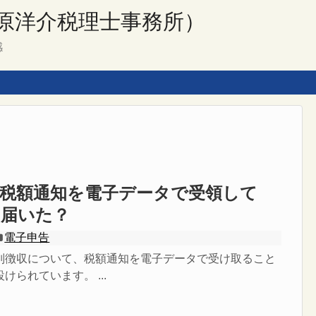
原洋介税理士事務所）
感
徴税額通知を電子データで受領して
も届いた？
電子申告
別徴収について、税額通知を電子データで受け取ること
けられています。 ...