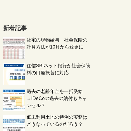
新着記事
社宅の現物給与 社会保険の
計算方法が10月から変更に
住信SBIネット銀行が社会保険
料の口座振替に対応
過去の老齢年金を一括受給
→iDeCoの過去の納付もキャ
ンセル？
低未利用土地の特例の実務は
どうなっているのだろう？