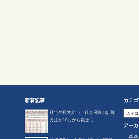
新着記事
カテゴ
社宅の現物給与 社会保険の計算
方法が10月から変更に
アーカ
202