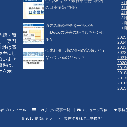
住信SBIネット銀行が社会保険料
6
の口座振替に対応
5
4
3
2
過去の老齢年金を一括受給
1
→iDeCoの過去の納付もキャンセ
先端・簡
202
ル？
り、専門
202
能性は高
202
低未利用土地の特例の実務はどう
202
参考にし
なっているのだろう？
202
負いませ
202
資料は、
201
元を示す
201
201
201
201
者プロフィール
これまでの記事一覧
メッセージ送信
事務
© 2015
税務研究ノート（栗原洋介税理士事務所）
.