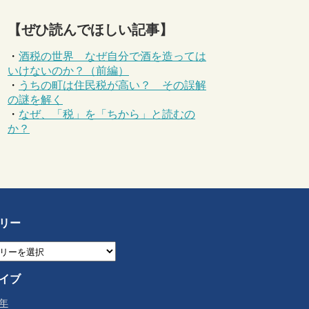
【ぜひ読んでほしい記事】
・
酒税の世界 なぜ自分で酒を造っては
いけないのか？（前編）
・
うちの町は住民税が高い？ その誤解
の謎を解く
・
なぜ、「税」を「ちから」と読むの
か？
リー
イブ
6年