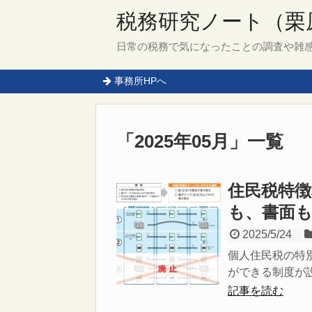
税務研究ノート（栗
日常の税務で気になったことの調査や雑
事務所HPへ
「
2025年05月
」
一覧
住民税特
も、書面
2025/5/24
個人住民税の特
ができる制度が設
記事を読む