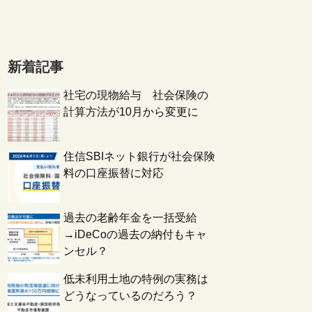
新着記事
社宅の現物給与 社会保険の
計算方法が10月から変更に
住信SBIネット銀行が社会保険
料の口座振替に対応
過去の老齢年金を一括受給
→iDeCoの過去の納付もキャ
ンセル？
低未利用土地の特例の実務は
どうなっているのだろう？