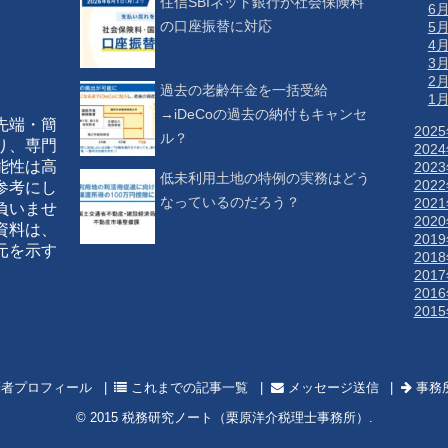
住信SBIネット銀行が社会保険料
6
の口座振替に対応
5
4
3
2
過去の老齢年金を一括受給
1
→iDeCoの過去の納付もキャンセ
先端・簡
202
ル？
り、専門
202
能性は高
202
低未利用土地の特例の実務はどう
202
参考にし
なっているのだろう？
202
負いませ
202
資料は、
201
元を示す
201
201
201
201
者プロフィール
これまでの記事一覧
メッセージ送信
事務
© 2015
税務研究ノート（栗原洋介税理士事務所）
.