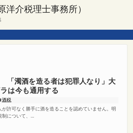
原洋介税理士事務所）
感
界 「濁酒を造る者は犯罪人なり」大
ビラは今も通用する
酒税
人が許可なく勝手に酒を造ることを認めていません。明
制について、...