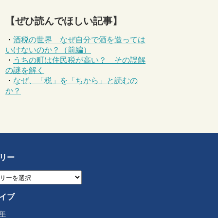
【ぜひ読んでほしい記事】
・
酒税の世界 なぜ自分で酒を造っては
いけないのか？（前編）
・
うちの町は住民税が高い？ その誤解
の謎を解く
・
なぜ、「税」を「ちから」と読むの
か？
リー
イブ
6年