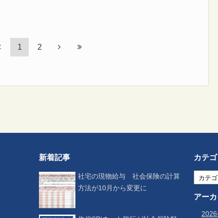
1
2
新着記事
カテゴ
社宅の現物給与 社会保険の計算
方法が10月から変更に
アーカ
202