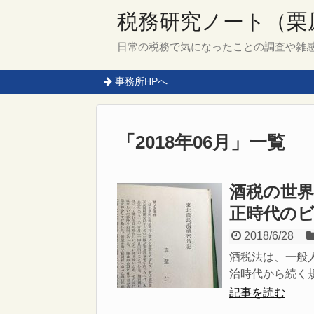
税務研究ノート（栗
日常の税務で気になったことの調査や雑
事務所HPへ
「
2018年06月
」
一覧
酒税の世
正時代の
2018/6/28
酒税法は、一般
治時代から続く規
記事を読む