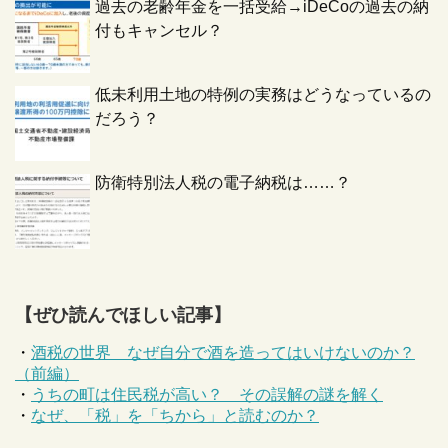
過去の老齢年金を一括受給→iDeCoの過去の納
付もキャンセル？
低未利用土地の特例の実務はどうなっているの
だろう？
防衛特別法人税の電子納税は……？
【ぜひ読んでほしい記事】
・
酒税の世界 なぜ自分で酒を造ってはいけないのか？
（前編）
・
うちの町は住民税が高い？ その誤解の謎を解く
・
なぜ、「税」を「ちから」と読むのか？