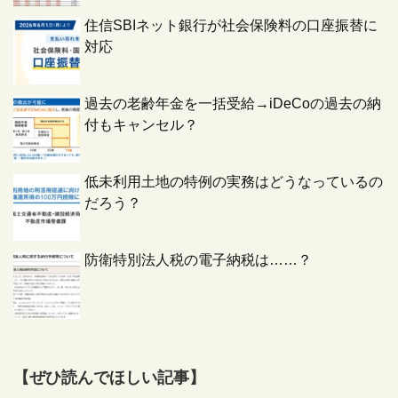
住信SBIネット銀行が社会保険料の口座振替に
対応
過去の老齢年金を一括受給→iDeCoの過去の納
付もキャンセル？
低未利用土地の特例の実務はどうなっているの
だろう？
防衛特別法人税の電子納税は……？
【ぜひ読んでほしい記事】