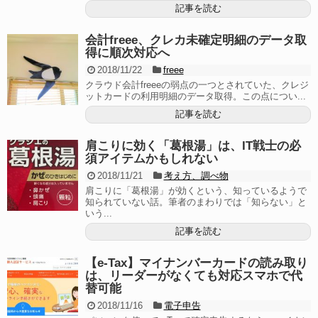
記事を読む
会計freee、クレカ未確定明細のデータ取
得に順次対応へ
2018/11/22
freee
クラウド会計freeeの弱点の一つとされていた、クレジ
ットカードの利用明細のデータ取得。この点につい...
記事を読む
肩こりに効く「葛根湯」は、IT戦士の必
須アイテムかもしれない
2018/11/21
考え方、調べ物
肩こりに「葛根湯」が効くという、知っているようで
知られていない話。筆者のまわりでは「知らない」と
いう...
記事を読む
【e-Tax】マイナンバーカードの読み取り
は、リーダーがなくても対応スマホで代
替可能
2018/11/16
電子申告