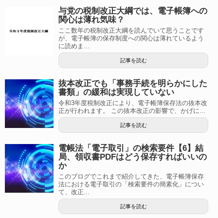
与党の税制改正大綱では、電子帳簿への
関心は薄れ気味？
ここ数年の税制改正大綱を読んでいて思うことです
が、電子帳簿の保存制度への関心は薄れているよう
に読めま...
記事を読む
抜本改正でも「事務手続を明らかにした
書類」の緩和は実現していない
令和3年度税制改正により、電子帳簿保存法の抜本改
正が行われます。 この抜本改正の影響で、かげに...
記事を読む
電帳法「電子取引」の検索要件【6】結
局、領収書PDFはどう保存すればいいの
か
このブログでこれまで紹介してきた、電子帳簿保存
法における電子取引の「検索要件の簡素化」につい
て、改正...
記事を読む