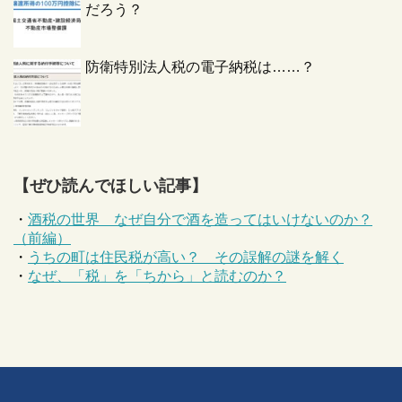
だろう？
防衛特別法人税の電子納税は……？
【ぜひ読んでほしい記事】
・
酒税の世界 なぜ自分で酒を造ってはいけないのか？
（前編）
・
うちの町は住民税が高い？ その誤解の謎を解く
・
なぜ、「税」を「ちから」と読むのか？