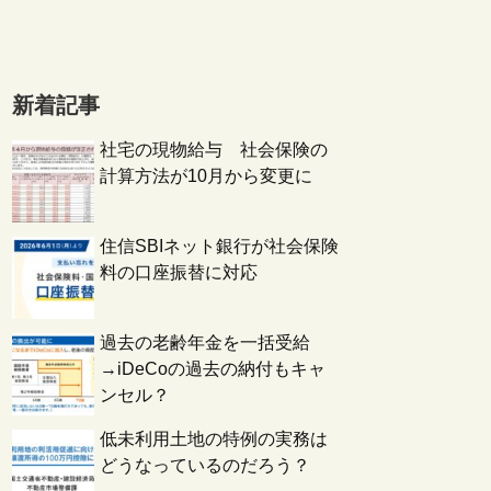
新着記事
社宅の現物給与 社会保険の
計算方法が10月から変更に
住信SBIネット銀行が社会保険
料の口座振替に対応
過去の老齢年金を一括受給
→iDeCoの過去の納付もキャ
ンセル？
低未利用土地の特例の実務は
どうなっているのだろう？