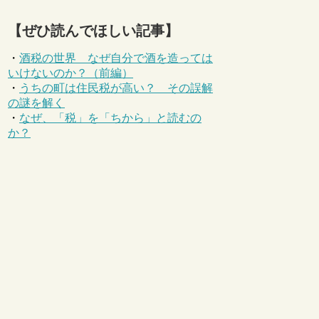
【ぜひ読んでほしい記事】
・
酒税の世界 なぜ自分で酒を造っては
いけないのか？（前編）
・
うちの町は住民税が高い？ その誤解
の謎を解く
・
なぜ、「税」を「ちから」と読むの
か？