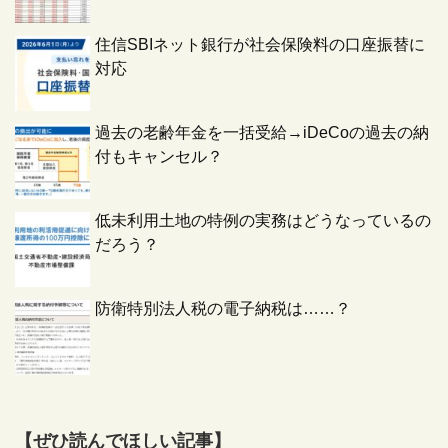
住信SBIネット銀行が社会保険料の口座振替に
対応
過去の老齢年金を一括受給→iDeCoの過去の納
付もキャンセル？
低未利用土地の特例の実務はどうなっているの
だろう？
防衛特別法人税の電子納税は……？
【ぜひ読んでほしい記事】