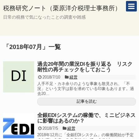
税務研究ノート（栗原洋介税理士事務所）
日常の税務で気になったことの調査や雑感
「
2018年07月
」
一覧
過去20年間の業況DIを振り返る リスク
耐性の再チェックをしておこう
2018/7/10
経営
人手不足・カネ余りのような事象も散見され、「不
況」という文字は影を潜めている印象もあります。過
去20...
記事を読む
全銀EDIシステムの稼働で、ミニビジネス
に影響はあるのか？
2018/7/5
経営
2018年12月に「全銀EDIシステム」の稼働開始が予定