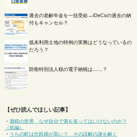
過去の老齢年金を一括受給→iDeCoの過去の納
付もキャンセル？
低未利用土地の特例の実務はどうなっているの
だろう？
防衛特別法人税の電子納税は……？
【ぜひ読んでほしい記事】
・
酒税の世界 なぜ自分で酒を造ってはいけないのか？
（前編）
・
うちの町は住民税が高い？ その誤解の謎を解く