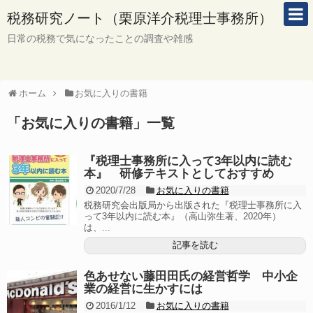
税務研究ノート（栗原洋介税理士事務所）
日常の税務で気になったことの調査や雑感
ホーム
お気に入りの書籍
「
お気に入りの書籍
」
一覧
『税理士事務所に入って3年以内に読む
本』 研修テキストとしておすすめ
2020/7/28
お気に入りの書籍
税務研究会出版局から出版された『税理士事務所に入
って3年以内に読む本』（高山弥生著、2020年）
は、...
記事を読む
色あせない藤田田氏の経営哲学 中小企
業の経営に生かすには
2016/1/12
お気に入りの書籍