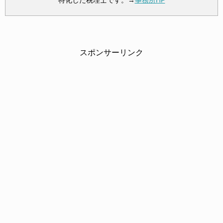
特化した税理士です。→
事務所HP
スポンサーリンク