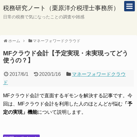
税務研究ノート（栗原洋介税理士事務所）
日常の税務で気になったことの調査や雑感
ホーム
マネーフォワードクラウド
MFクラウド会計【予定実現・未実現ってどう
使うの？】
2017/6/1
2020/1/16
マネーフォワードクラウ
ド
MFクラウド会計で直面するギモンを解決する記事です。今
回は、MFクラウド会計を利用した人のほとんどが悩む
「予
定の実現」機能
について説明します。