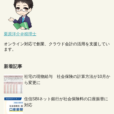
栗原洋介＠税理士
オンライン対応で創業、クラウド会計の活用を支援してい
ます。
新着記事
社宅の現物給与 社会保険の計算方法が10月か
ら変更に
住信SBIネット銀行が社会保険料の口座振替に
対応