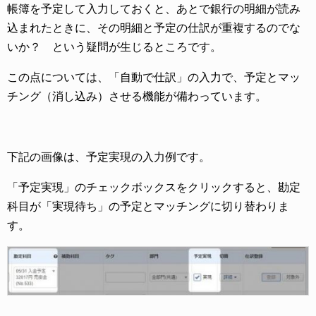
帳簿を予定して入力しておくと、あとで銀行の明細が読み
込まれたときに、その明細と予定の仕訳が重複するのでな
いか？ という疑問が生じるところです。
この点については、「自動で仕訳」の入力で、予定とマッ
チング（消し込み）させる機能が備わっています。
下記の画像は、予定実現の入力例です。
「予定実現」のチェックボックスをクリックすると、勘定
科目が「実現待ち」の予定とマッチングに切り替わりま
す。