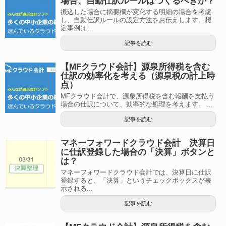
場合、自動仕訳ルールはつくるべきか？
振込した場合に摘要欄が変化する明細の場合を考慮
し、自動仕訳ルールの設定方法をお伝えします。想
定事例は...
記事を読む
【MFクラウド会計】源泉所得税を含む
仕訳の効率化を考える（源泉税の計上時
点）
MFクラウド会計で、源泉所得税を含む報酬を支払う
場合の仕訳について、効率的な処理を考えます。 ...
記事を読む
マネーフォワードクラウド会計 決算日
に仕訳登録した場合の「決算」ボタンと
は？
マネーフォワードクラウド会計では、決算日に仕訳
登録すると、「決算」というチェックボックスが表
示される...
記事を読む