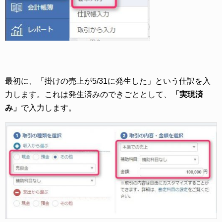
最初に、「掛けの売上が5/31に発生した」という仕訳を入
力します。これは発生済みのできごととして、
「実現済
み」
で入力します。