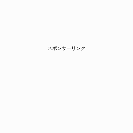
スポンサーリンク