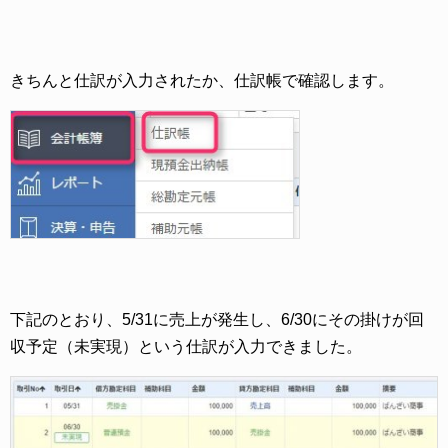
きちんと仕訳が入力されたか、仕訳帳で確認します。
下記のとおり、5/31に売上が発生し、6/30にその掛けが回
収予定（未実現）という仕訳が入力できました。