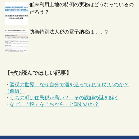
低未利用土地の特例の実務はどうなっているの
だろう？
防衛特別法人税の電子納税は……？
【ぜひ読んでほしい記事】
・
酒税の世界 なぜ自分で酒を造ってはいけないのか？
（前編）
・
うちの町は住民税が高い？ その誤解の謎を解く
・
なぜ、「税」を「ちから」と読むのか？