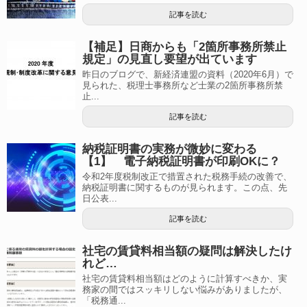
記事を読む
【補足】日商からも「2箇所事務所禁止
規定」の見直し要望が出ています
昨日のブログで、新経済連盟の資料（2020年6月）で
見られた、税理士事務所など士業の2箇所事務所禁
止...
記事を読む
納税証明書の実務が微妙に変わる
【1】 電子納税証明書が印刷OKに？
令和2年度税制改正で措置された税務手続の改善で、
納税証明書に関するものが見られます。この点、先
日公表...
記事を読む
社宅の賃貸料相当額の疑問は解決したけ
れど…
社宅の賃貸料相当額はどのように計算すべきか、実
務家の間ではスッキリしない悩みがありましたが、
「税務通...