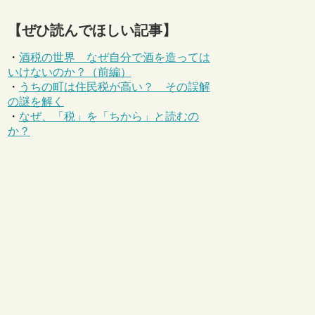
【ぜひ読んでほしい記事】
・
酒税の世界 なぜ自分で酒を造っては
いけないのか？（前編）
・
うちの町は住民税が高い？ その誤解
の謎を解く
・
なぜ、「税」を「ちから」と読むの
か？