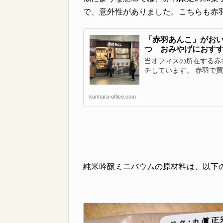
で、意外性がありました。こちらも赤
「赤羽あんこ」がお
つ おみやげにおす
当オフィスの所在する赤
チしています。 赤羽で買え
kurihara-office.com
純米吟醸ミニバウムの原材料は、以下