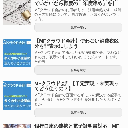
ていないなら再度の「年度締め」を】
MFクラウド会計の使用者向けに注意喚起です。帳簿
の入力制限について、再度確認したほうがよいでし
ょう。...
記事を読む
【MFクラウド会計】使わない消費税区
分を非表示にしよう
MFクラウド会計で表示される消費税区分。使わない
ものは、表示を消しておいたほうがスマートです。
その設...
記事を読む
MFクラウド会計【予定実現・未実現っ
てどう使うの？】
MFクラウド会計で直面するギモンを解決する記事で
す。今回は、MFクラウド会計を利用した人のほとん
どが...
記事を読む
銀行口座の連携と電子証明書対応 MF