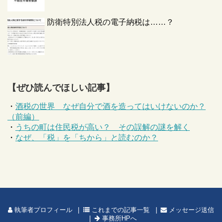
防衛特別法人税の電子納税は……？
【ぜひ読んでほしい記事】
・
酒税の世界 なぜ自分で酒を造ってはいけないのか？
（前編）
・
うちの町は住民税が高い？ その誤解の謎を解く
・
なぜ、「税」を「ちから」と読むのか？
執筆者プロフィール
これまでの記事一覧
メッセージ送信
事務所HPへ