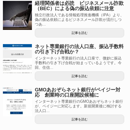
経理関係者は必読 ビジネスメール詐欺
（BEC）による偽の振込依頼に注意
独立行政法人である情報処理推進機構（IPA）より、
偽の振込依頼によるビジネスメール詐欺が流行しつ
つあ...
記事を読む
ネット専業銀行の法人口座、振込手数料
の引き下げ合戦か？
インターネット専業銀行の法人口座で、微妙に振込
手数料の引き下げ合戦が始まっているようです。今
回、住信...
記事を読む
GMOあおぞらネット銀行がペイジー対
応 創業時の口座開設候補に
インターネット専業銀行のGMOあおぞらネット銀行
が、ペイジーに対応します。新規開業後に検討する
法人口...
記事を読む