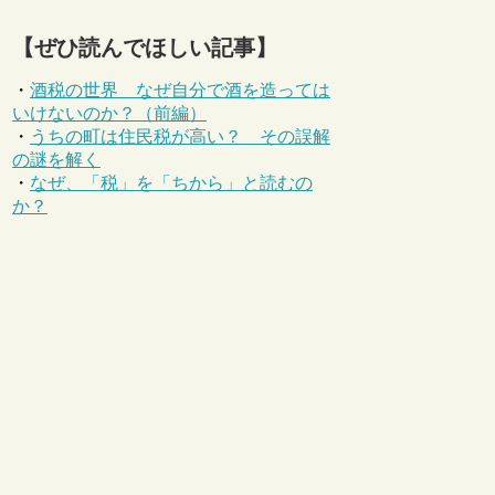
【ぜひ読んでほしい記事】
・
酒税の世界 なぜ自分で酒を造っては
いけないのか？（前編）
・
うちの町は住民税が高い？ その誤解
の謎を解く
・
なぜ、「税」を「ちから」と読むの
か？