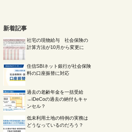
新着記事
社宅の現物給与 社会保険の
計算方法が10月から変更に
住信SBIネット銀行が社会保険
料の口座振替に対応
過去の老齢年金を一括受給
→iDeCoの過去の納付もキャ
ンセル？
低未利用土地の特例の実務は
どうなっているのだろう？