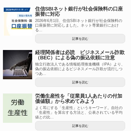
住信SBIネット銀行が社会保険料の口座
振替に対応
2026年6月1日、住信SBIネット銀行が社会保険料の
口座振替に対応しました。ネット専業銀行におけ
る...
記事を読む
経理関係者は必読 ビジネスメール詐欺
（BEC）による偽の振込依頼に注意
独立行政法人である情報処理推進機構（IPA）より、
偽の振込依頼によるビジネスメール詐欺が流行しつ
つあ...
記事を読む
労働生産性を「従業員1人あたりの付加
価値額」から求めてみよう
よく耳にする「生産性」というキーワード。自社の
「生産性」を算出する方法と、公表されている平均
値との比...
記事を読む