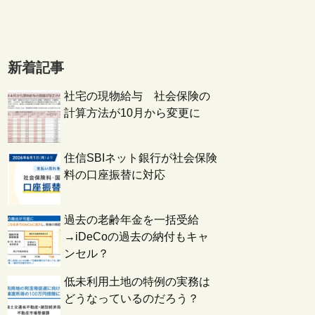
新着記事
社宅の現物給与 社会保険の
計算方法が10月から変更に
住信SBIネット銀行が社会保険
料の口座振替に対応
過去の老齢年金を一括受給
→iDeCoの過去の納付もキャ
ンセル？
低未利用土地の特例の実務は
どうなっているのだろう？