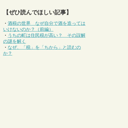
【ぜひ読んでほしい記事】
・
酒税の世界 なぜ自分で酒を造っては
いけないのか？（前編）
・
うちの町は住民税が高い？ その誤解
の謎を解く
・
なぜ、「税」を「ちから」と読むの
か？