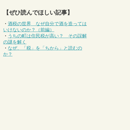
【ぜひ読んでほしい記事】
・
酒税の世界 なぜ自分で酒を造っては
いけないのか？（前編）
・
うちの町は住民税が高い？ その誤解
の謎を解く
・
なぜ、「税」を「ちから」と読むの
か？