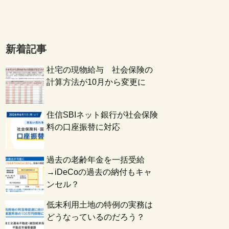
新着記事
社宅の現物給与 社会保険の
計算方法が10月から変更に
住信SBIネット銀行が社会保険
料の口座振替に対応
過去の老齢年金を一括受給
→iDeCoの過去の納付もキャ
ンセル？
低未利用土地の特例の実務は
どうなっているのだろう？