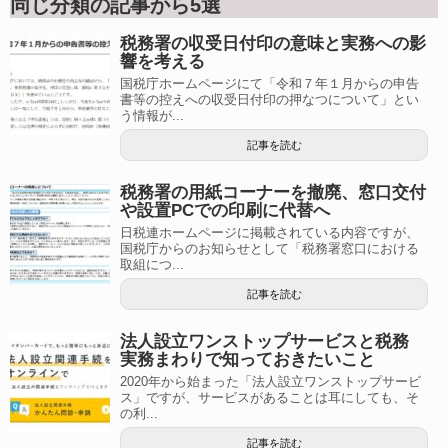
同じ分類の記事から5選
税務署の収受日付印の意味と実務への影
響を考える
国税庁ホームページにて「令和７年１月からの申告
書等の控えへの収受日付印の押なつについて」とい
う情報が...
記事を読む
税務署の用紙コーナーを撤廃、窓口交付
や設置PCでの印刷に代替へ
日税連ホームページに掲載されている内容ですが、
国税庁からのお知らせとして「税務署窓口における
取組につ...
記事を読む
法人設立ワンストップサービスと税務
実務まわりで知っておきたいこと
2020年から始まった「法人設立ワンストップサービ
ス」ですが、サービスがあることは耳にしても、そ
の利...
記事を読む