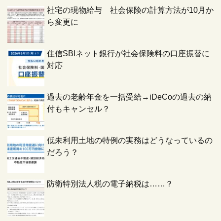
社宅の現物給与 社会保険の計算方法が10月か
ら変更に
住信SBIネット銀行が社会保険料の口座振替に
対応
過去の老齢年金を一括受給→iDeCoの過去の納
付もキャンセル？
低未利用土地の特例の実務はどうなっているの
だろう？
防衛特別法人税の電子納税は……？