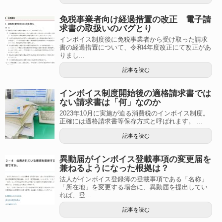
免税事業者向け経過措置の改正 電子請
求書の取扱いのバグとり
インボイス制度後に免税事業者から受け取った請求
書の経過措置について、令和4年度改正にて改正があ
りまし...
記事を読む
インボイス制度開始後の適格請求書では
ない請求書は「何」なのか
2023年10月に実施が迫る消費税のインボイス制度。
正確には適格請求書等保存方式と呼ばれます。 ...
記事を読む
異動届がインボイス登載事項の変更届を
兼ねるようになった根拠は？
法人がインボイス登録簿の登載事項である「名称」
「所在地」を変更する場合に、異動届を提出してい
れば、登...
記事を読む