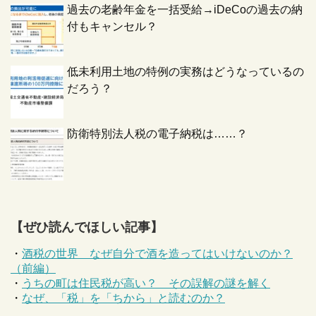
過去の老齢年金を一括受給→iDeCoの過去の納
付もキャンセル？
低未利用土地の特例の実務はどうなっているの
だろう？
防衛特別法人税の電子納税は……？
【ぜひ読んでほしい記事】
・
酒税の世界 なぜ自分で酒を造ってはいけないのか？
（前編）
・
うちの町は住民税が高い？ その誤解の謎を解く
・
なぜ、「税」を「ちから」と読むのか？