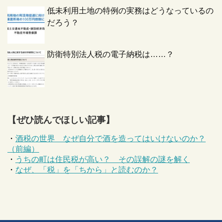
低未利用土地の特例の実務はどうなっているの
だろう？
防衛特別法人税の電子納税は……？
【ぜひ読んでほしい記事】
・
酒税の世界 なぜ自分で酒を造ってはいけないのか？
（前編）
・
うちの町は住民税が高い？ その誤解の謎を解く
・
なぜ、「税」を「ちから」と読むのか？