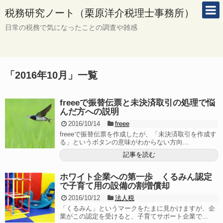
税務研究ノート（栗原洋介税理士事務所）
日常の税務で気になったことの調査や雑感
「
2016年10月
」
一覧
freeeで振替伝票と未決済取引の処理で悩
んだ方への説明
2016/10/14
freee
freeeで振替伝票を作成したが、「未決済取引を作成す
る」というボタンの意味がわからない方向...
記事を読む
ホワイト企業への第一歩 くるみん認定
で子育て用の設備の割増償却
2016/10/12
法人税
「くるみん」というマークをたまに見かけますが、企
業がこの認定を受けると、子育てサポート企業で...