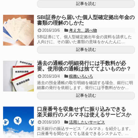
記事を読む
SBI証券から届いた個人型確定拠出年金の
書類の理解のしかた
2016/10/6
考え方、調べ物
SBI証券にて、個人型確定拠出年金の資料を請求した
人向けに、その届いた書類の意味をかんたんに...
記事を読む
過去の通帳の明細発行には手数料が必
要。使用後の通帳は捨ててよいものか？
2016/10/4
税務いろいろ
過去の預金通帳の取引明細を確認する場合、銀行に明
細書の発行を依頼します。発行には手数料がかか...
記事を読む
口座番号を収集せずに振り込みできる
楽天銀行のメルマネは使えるサービスか
2016/10/3
活用したいサービス
楽天銀行の振込サービス「メルマネ」を紹介します。
口座番号を聞かなくても送金できるシステムで、...