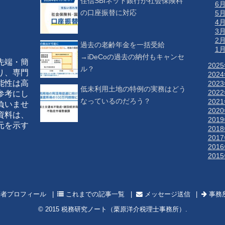
住信SBIネット銀行が社会保険料
6
の口座振替に対応
5
4
3
2
過去の老齢年金を一括受給
1
→iDeCoの過去の納付もキャンセ
先端・簡
202
ル？
り、専門
202
能性は高
202
低未利用土地の特例の実務はどう
202
参考にし
なっているのだろう？
202
負いませ
202
資料は、
201
元を示す
201
201
201
201
者プロフィール
これまでの記事一覧
メッセージ送信
事務
© 2015
税務研究ノート（栗原洋介税理士事務所）
.