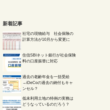
新着記事
社宅の現物給与 社会保険の
計算方法が10月から変更に
住信SBIネット銀行が社会保険
料の口座振替に対応
過去の老齢年金を一括受給
→iDeCoの過去の納付もキャ
ンセル？
低未利用土地の特例の実務は
どうなっているのだろう？