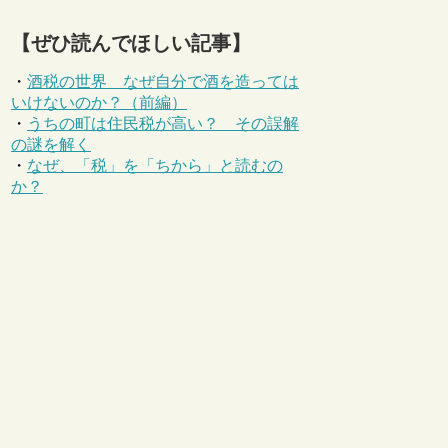
【ぜひ読んでほしい記事】
・
酒税の世界 なぜ自分で酒を造っては
いけないのか？（前編）
・
うちの町は住民税が高い？ その誤解
の謎を解く
・
なぜ、「税」を「ちから」と読むの
か？