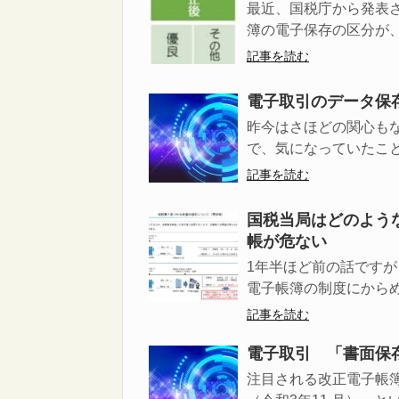
最近、国税庁から発表
簿の電子保存の区分が、「
記事を読む
電子取引のデータ保
昨今はさほどの関心も
で、気になっていたことに
記事を読む
国税当局はどのよう
帳が危ない
1年半ほど前の話です
電子帳簿の制度にからめて
記事を読む
電子取引 「書面保
注目される改正電子帳