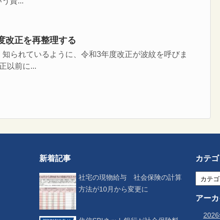
資...
年度改正を再整理する
く知られているように、令和3年度改正が波紋を呼びま
以前に...
新着記事
カテゴ
社宅の現物給与 社会保険の計算
方法が10月から変更に
アーカ
202