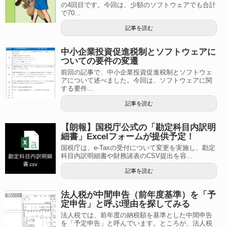
の4回目です。今回は、少額のソフトウェアでも合計
で70...
記事を読む
中小企業投資促進税制とソフトウェアに
ついての要件の変遷
前回の記事で、中小企業投資促進税制とソフトウェ
アについて述べました。今回は、ソフトウェアに関
する要件...
記事を読む
【朗報】国税庁公式の「勘定科目内訳明
細書」Excelフォームが提供予定！
国税庁は、e-Taxの受付について変更を実施し、勘定
科目内訳明細書や財務諸表のCSV提出を容...
記事を読む
法人税が中間申告（前年度基準）を「予
定申告」と呼ぶ理由を探してみる
法人税では、前年度の納税額を基準とした中間申告
を「予定申告」と呼んでいます。ところが、法人税