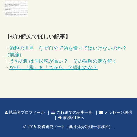
【ぜひ読んでほしい記事】
・
酒税の世界 なぜ自分で酒を造ってはいけないのか？
（前編）
・
うちの町は住民税が高い？ その誤解の謎を解く
・
なぜ、「税」を「ちから」と読むのか？
執筆者プロフィール
これまでの記事一覧
メッセージ送信
事務所HPへ
© 2015
税務研究ノート（栗原洋介税理士事務所）
.