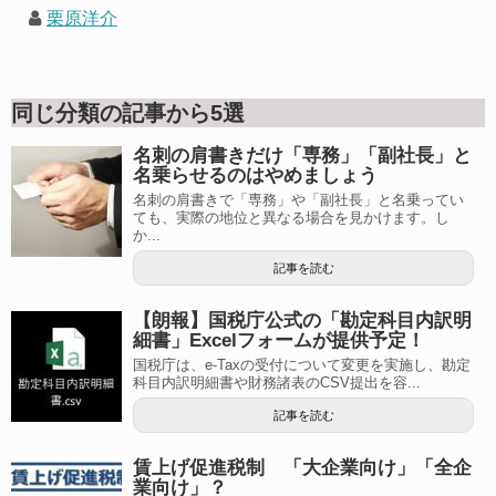
栗原洋介
同じ分類の記事から5選
名刺の肩書きだけ「専務」「副社長」と
名乗らせるのはやめましょう
名刺の肩書きで「専務」や「副社長」と名乗ってい
ても、実際の地位と異なる場合を見かけます。し
か...
記事を読む
【朗報】国税庁公式の「勘定科目内訳明
細書」Excelフォームが提供予定！
国税庁は、e-Taxの受付について変更を実施し、勘定
科目内訳明細書や財務諸表のCSV提出を容...
記事を読む
賃上げ促進税制 「大企業向け」「全企
業向け」？