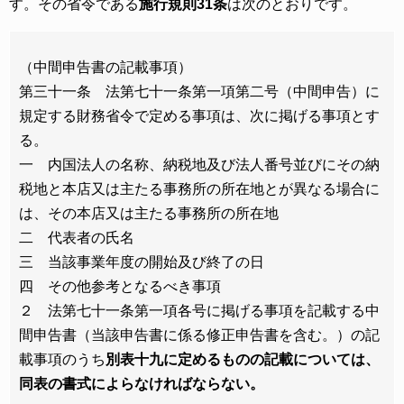
す。その省令である
施行規則31条
は次のとおりです。
（中間申告書の記載事項）
第三十一条 法第七十一条第一項第二号（中間申告）に
規定する財務省令で定める事項は、次に掲げる事項とす
る。
一 内国法人の名称、納税地及び法人番号並びにその納
税地と本店又は主たる事務所の所在地とが異なる場合に
は、その本店又は主たる事務所の所在地
二 代表者の氏名
三 当該事業年度の開始及び終了の日
四 その他参考となるべき事項
２ 法第七十一条第一項各号に掲げる事項を記載する中
間申告書（当該申告書に係る修正申告書を含む。）の記
載事項のうち
別表十九に定めるものの記載については、
同表の書式によらなければならない。