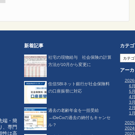
新着記事
カテゴ
社宅の現物給与 社会保険の計算
方法が10月から変更に
アーカ
202
住信SBIネット銀行が社会保険料
6
の口座振替に対応
5
4
3
2
過去の老齢年金を一括受給
1
→iDeCoの過去の納付もキャンセ
先端・簡
202
ル？
り、専門
202
能性は高
202