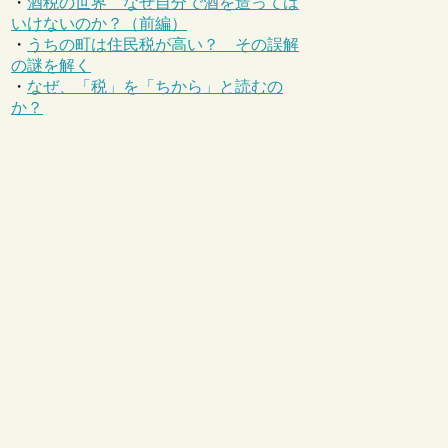
・
酒税の世界 なぜ自分で酒を造っては
いけないのか？（前編）
・
うちの町は住民税が高い？ その誤解
の謎を解く
・
なぜ、「税」を「ちから」と読むの
か？