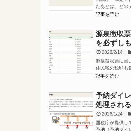
たあとは、どのデ
記事を読む
源泉徴収
を必ずし
2026/2/14
源泉徴収票に書
住民税の税額も最
記事を読む
予納ダイ
処理され
2026/1/24
国税庁が提供し
予納（予納ダイレ