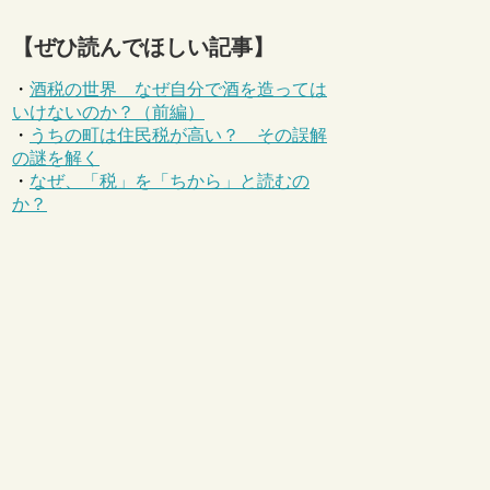
【ぜひ読んでほしい記事】
・
酒税の世界 なぜ自分で酒を造っては
いけないのか？（前編）
・
うちの町は住民税が高い？ その誤解
の謎を解く
・
なぜ、「税」を「ちから」と読むの
か？