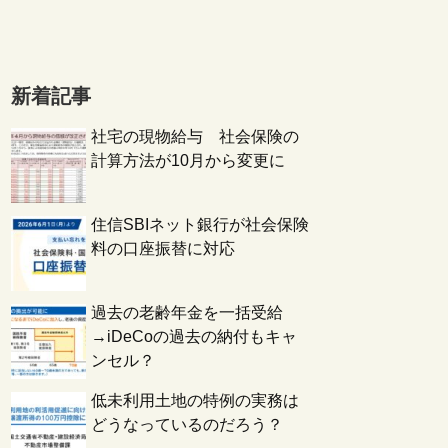
新着記事
社宅の現物給与 社会保険の
計算方法が10月から変更に
住信SBIネット銀行が社会保険
料の口座振替に対応
過去の老齢年金を一括受給
→iDeCoの過去の納付もキャ
ンセル？
低未利用土地の特例の実務は
どうなっているのだろう？