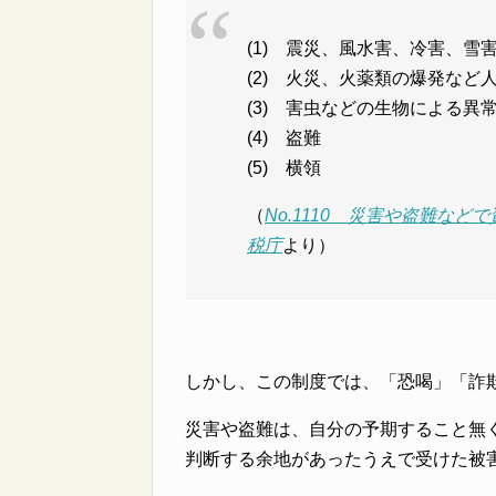
(1) 震災、風水害、冷害、
(2) 火災、火薬類の爆発など
(3) 害虫などの生物による異
(4) 盗難
(5) 横領
（
No.1110 災害や盗難な
税庁
より）
しかし、この制度では、「恐喝」「詐
災害や盗難は、自分の予期すること無
判断する余地があったうえで受けた被