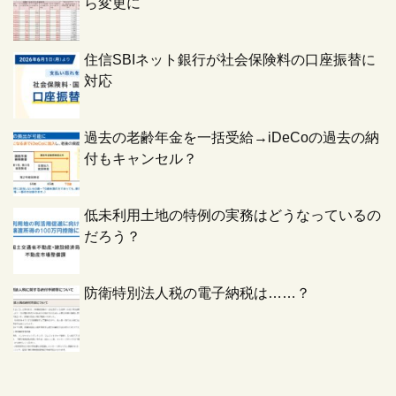
ら変更に
住信SBIネット銀行が社会保険料の口座振替に
対応
過去の老齢年金を一括受給→iDeCoの過去の納
付もキャンセル？
低未利用土地の特例の実務はどうなっているの
だろう？
防衛特別法人税の電子納税は……？