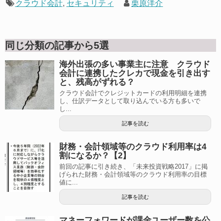
クラウド会計
,
セキュリティ
栗原洋介
同じ分類の記事から5選
海外出張の多い事業主に注意 クラウド
会計に連携したクレカで現金を引き出す
と、残高がずれる？
クラウド会計でクレジットカードの利用明細を連携
し、仕訳データとして取り込んでいる方も多いで
し...
記事を読む
財務・会計領域等のクラウド利用率は4
割になるか？【2】
前回の記事に引き続き、「未来投資戦略2017」に掲
げられた財務・会計領域等のクラウド利用率の目標
値に...
記事を読む
マネーフォワードが課金ユーザー数を公