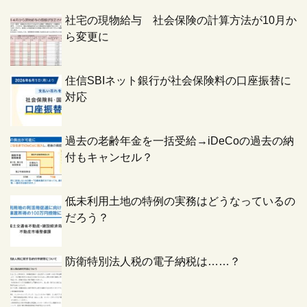
社宅の現物給与 社会保険の計算方法が10月か
ら変更に
住信SBIネット銀行が社会保険料の口座振替に
対応
過去の老齢年金を一括受給→iDeCoの過去の納
付もキャンセル？
低未利用土地の特例の実務はどうなっているの
だろう？
防衛特別法人税の電子納税は……？