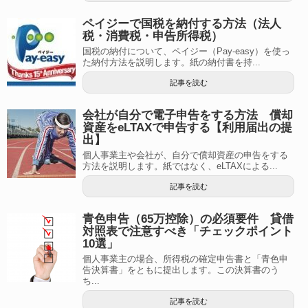
ペイジーで国税を納付する方法（法人
税・消費税・申告所得税）
国税の納付について、ペイジー（Pay-easy）を使っ
た納付方法を説明します。紙の納付書を持...
記事を読む
会社が自分で電子申告をする方法 償却
資産をeLTAXで申告する【利用届出の提
出】
個人事業主や会社が、自分で償却資産の申告をする
方法を説明します。紙ではなく、eLTAXによる...
記事を読む
青色申告（65万控除）の必須要件 貸借
対照表で注意すべき「チェックポイント
10選」
個人事業主の場合、所得税の確定申告書と「青色申
告決算書」をともに提出します。この決算書のう
ち...
記事を読む