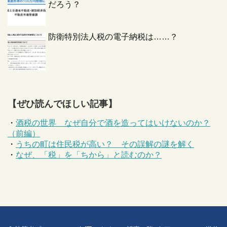
だろう？
防衛特別法人税の電子納税は……？
【ぜひ読んでほしい記事】
・
酒税の世界 なぜ自分で酒を造ってはいけないのか？
（前編）
・
うちの町は住民税が高い？ その誤解の謎を解く
・
なぜ、「税」を「ちから」と読むのか？