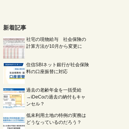
新着記事
社宅の現物給与 社会保険の
計算方法が10月から変更に
住信SBIネット銀行が社会保険
料の口座振替に対応
過去の老齢年金を一括受給
→iDeCoの過去の納付もキャ
ンセル？
低未利用土地の特例の実務は
どうなっているのだろう？