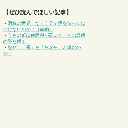
【ぜひ読んでほしい記事】
・
酒税の世界 なぜ自分で酒を造っては
いけないのか？（前編）
・
うちの町は住民税が高い？ その誤解
の謎を解く
・
なぜ、「税」を「ちから」と読むの
か？