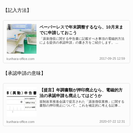
【記入方法】
ペーパーレスで年末調整するなら、10月末ま
でに申請しておこう
「源泉徴収に関する申告書に記載すべき事項の電磁的方法
による提供の承認申請」の書き方をご紹介します。 ...
2017-09-25 12:59
kurihara-office.com
【承認申請の意味】
【提言】年調書類が押印廃止なら、電磁的方
法の承認申請も廃止してはどうか
規制改革推進会議で提言された「源泉徴収業務」に関する
書類の押印廃止について、これを補足的に考える記事...
2020-07-22 12:31
kurihara-office.com