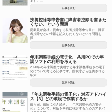
ます。...
記事を読む
扶養控除等申告書に障害者控除を書きた
くない、という問題
従業員が会社に提出する扶養控除等申告書に、障害
者控除などの情報を記入したくないという問題を
採...
記事を読む
年末調整手続の電子化 共用PCでの年
調ソフトの利用を考える
2020年の年末調整で実現する年末調整手続きの電子
化について考える記事です。国税庁から提供される
年末...
記事を読む
「年末調整手続の電子化」対応アドバイ
ス【3】どの環境で作業するか
前々回、前回に引き続き、「年末調整手続の電子
化」について、対応を事前に検討するためのアドバ