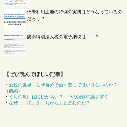
低未利用土地の特例の実務はどうなっているの
だろう？
防衛特別法人税の電子納税は……？
【ぜひ読んでほしい記事】
・
酒税の世界 なぜ自分で酒を造ってはいけないのか？
（前編）
・
うちの町は住民税が高い？ その誤解の謎を解く
・
なぜ、「税」を「ちから」と読むのか？