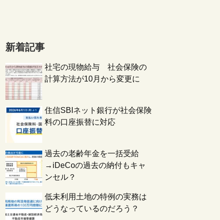
新着記事
社宅の現物給与 社会保険の
計算方法が10月から変更に
住信SBIネット銀行が社会保険
料の口座振替に対応
過去の老齢年金を一括受給
→iDeCoの過去の納付もキャ
ンセル？
低未利用土地の特例の実務は
どうなっているのだろう？