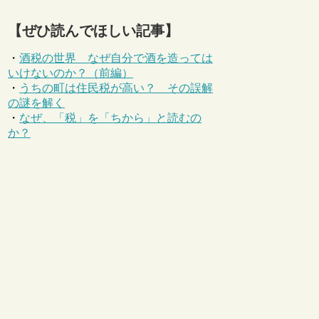
【ぜひ読んでほしい記事】
・
酒税の世界 なぜ自分で酒を造っては
いけないのか？（前編）
・
うちの町は住民税が高い？ その誤解
の謎を解く
・
なぜ、「税」を「ちから」と読むの
か？