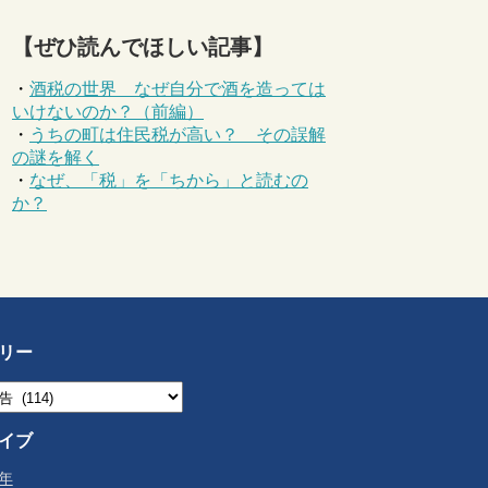
【ぜひ読んでほしい記事】
・
酒税の世界 なぜ自分で酒を造っては
いけないのか？（前編）
・
うちの町は住民税が高い？ その誤解
の謎を解く
・
なぜ、「税」を「ちから」と読むの
か？
リー
イブ
6年