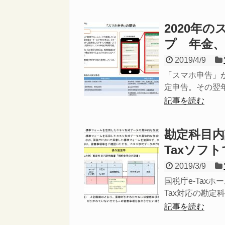
2020年
プ 年金
2019/4/9
「スマホ申告」が
定申告。その翌年
記事を読む
勘定科目内
Taxソフ
2019/3/9
国税庁e-Taxホ
Tax対応の勘定科目
記事を読む