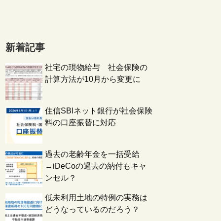
新着記事
社宅の現物給与 社会保険の
計算方法が10月から変更に
住信SBIネット銀行が社会保険
料の口座振替に対応
過去の老齢年金を一括受給
→iDeCoの過去の納付もキャ
ンセル？
低未利用土地の特例の実務は
どうなっているのだろう？