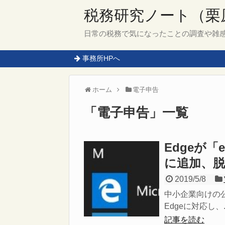
税務研究ノート（栗
日常の税務で気になったことの調査や雑
事務所HPへ
ホーム
電子申告
「
電子申告
」
一覧
Edgeが「
に追加、脱
2019/5/8
中小企業向けの公式
Edgeに対応し、..
記事を読む