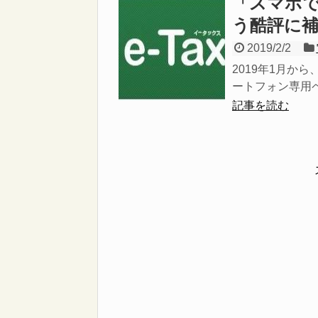
「スマホ
う酷評に
2019/2/2
2019年1月か
ートフォン専用ペ
記事を読む