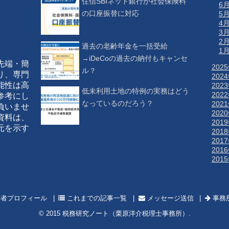
住信SBIネット銀行が社会保険料
6
の口座振替に対応
5
4
3
2
過去の老齢年金を一括受給
1
→iDeCoの過去の納付もキャンセ
先端・簡
202
ル？
り、専門
202
能性は高
202
低未利用土地の特例の実務はどう
202
参考にし
なっているのだろう？
202
負いませ
202
資料は、
201
元を示す
201
201
201
201
者プロフィール
これまでの記事一覧
メッセージ送信
事務
© 2015
税務研究ノート（栗原洋介税理士事務所）
.