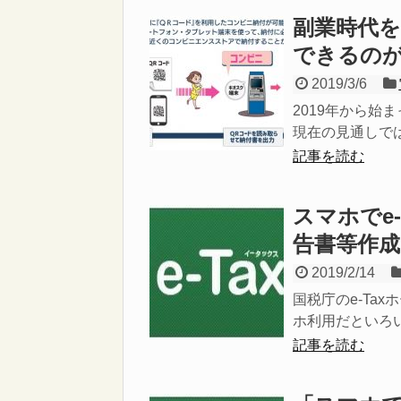
副業時代
できるの
2019/3/6
2019年から
現在の見通しでは
記事を読む
スマホでe
告書等作
2019/2/14
国税庁のe-Ta
ホ利用だといろい
記事を読む