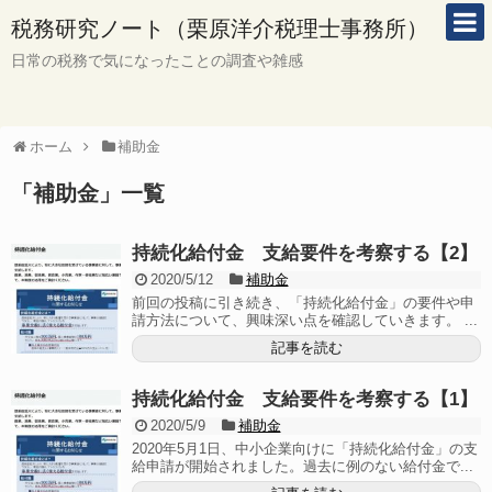
税務研究ノート（栗原洋介税理士事務所）
日常の税務で気になったことの調査や雑感
ホーム
補助金
「
補助金
」
一覧
持続化給付金 支給要件を考察する【2】
2020/5/12
補助金
前回の投稿に引き続き、「持続化給付金」の要件や申
請方法について、興味深い点を確認していきます。 ...
記事を読む
持続化給付金 支給要件を考察する【1】
2020/5/9
補助金
2020年5月1日、中小企業向けに「持続化給付金」の支
給申請が開始されました。過去に例のない給付金で...