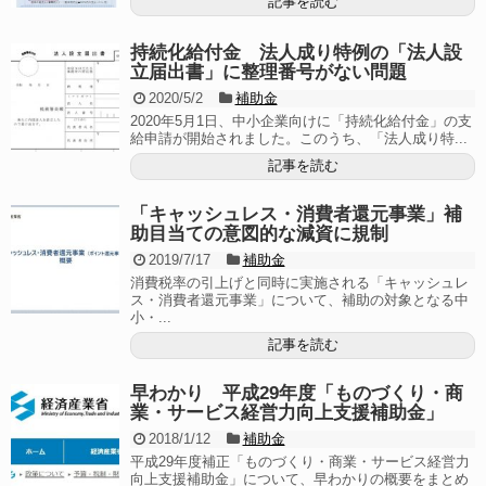
記事を読む
持続化給付金 法人成り特例の「法人設
立届出書」に整理番号がない問題
2020/5/2
補助金
2020年5月1日、中小企業向けに「持続化給付金」の支
給申請が開始されました。このうち、「法人成り特...
記事を読む
「キャッシュレス・消費者還元事業」補
助目当ての意図的な減資に規制
2019/7/17
補助金
消費税率の引上げと同時に実施される「キャッシュレ
ス・消費者還元事業」について、補助の対象となる中
小・...
記事を読む
早わかり 平成29年度「ものづくり・商
業・サービス経営力向上支援補助金」
2018/1/12
補助金
平成29年度補正「ものづくり・商業・サービス経営力
向上支援補助金」について、早わかりの概要をまとめ