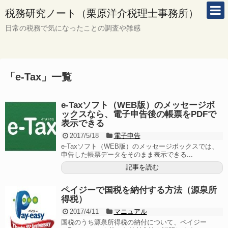
税務研究ノート（栗原洋介税理士事務所）
日常の税務で気になったことの調査や雑感
「
e-Tax
」
一覧
e-Taxソフト（WEB版）のメッセージボ
ックスなら、電子申告後の帳票をPDFで
表示できる
2017/5/18
電子申告
e-Taxソフト（WEB版）のメッセージボックスでは、
申告した帳票データをそのまま表示できる...
記事を読む
ペイジーで国税を納付する方法（源泉所
得税）
2017/4/11
マニュアル
国税のうち源泉所得税の納付について、ペイジー