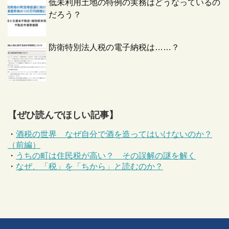
低未利用土地の特例の実務はどうなっているの
だろう？
防衛特別法人税の電子納税は……？
【ぜひ読んでほしい記事】
・
酒税の世界 なぜ自分で酒を造ってはいけないのか？
（前編）
・
うちの町は住民税が高い？ その誤解の謎を解く
・
なぜ、「税」を「ちから」と読むのか？