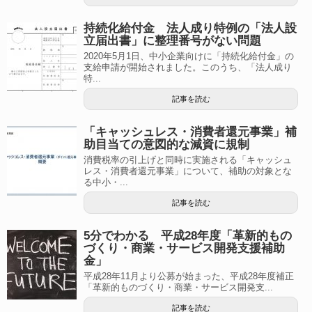
持続化給付金 法人成り特例の「法人設
立届出書」に整理番号がない問題
2020年5月1日、中小企業向けに「持続化給付金」の
支給申請が開始されました。このうち、「法人成り
特...
記事を読む
「キャッシュレス・消費者還元事業」補
助目当ての意図的な減資に規制
消費税率の引上げと同時に実施される「キャッシュ
レス・消費者還元事業」について、補助の対象とな
る中小・...
記事を読む
5分でわかる 平成28年度「革新的もの
づくり・商業・サービス開発支援補助
金」
平成28年11月より公募が始まった、平成28年度補正
「革新的ものづくり・商業・サービス開発支...
記事を読む