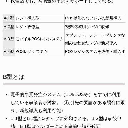
代理店でも、補助金の申請をサポートしてくれる。
A-1型
レジ・導入型
POS機能のないレジの新規導入
A-2型
レジ・改修型
複数税率対応レジに改修
タブレット、レシートプリンタな
A-3型
モバイルPOSレジシステム
組み合わせたレジの新規導入
A-4型
POSレジシステム
POSレジシステムを改修・導入す
B型とは
電子的な受発注システム（EDI/EOS等）をすでに利用
している事業者が対象。（取引先の要請がある場合に限
り、新規導入も利用可能）
B-1型とB-2型の2タイプに分類される。B-2型は事後申
請、B-1型はベンダーによる事前申請が必要。