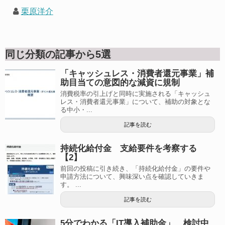
栗原洋介
同じ分類の記事から5選
「キャッシュレス・消費者還元事業」補
助目当ての意図的な減資に規制
消費税率の引上げと同時に実施される「キャッシュ
レス・消費者還元事業」について、補助の対象とな
る中小・...
記事を読む
持続化給付金 支給要件を考察する
【2】
前回の投稿に引き続き、「持続化給付金」の要件や
申請方法について、興味深い点を確認していきま
す。 ...
記事を読む
5分でわかる「IT導入補助金」 検討中