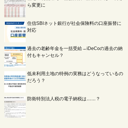
ら変更に
住信SBIネット銀行が社会保険料の口座振替に
対応
過去の老齢年金を一括受給→iDeCoの過去の納
付もキャンセル？
低未利用土地の特例の実務はどうなっているの
だろう？
防衛特別法人税の電子納税は……？