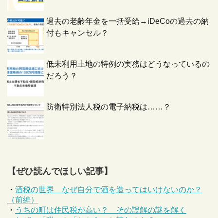
過去の老齢年金を一括受給→iDeCoの過去の納
付もキャンセル？
低未利用土地の特例の実務はどうなっているの
だろう？
防衛特別法人税の電子納税は……？
【ぜひ読んでほしい記事】
・
酒税の世界 なぜ自分で酒を造ってはいけないのか？
（前編）
・
うちの町は住民税が高い？ その誤解の謎を解く