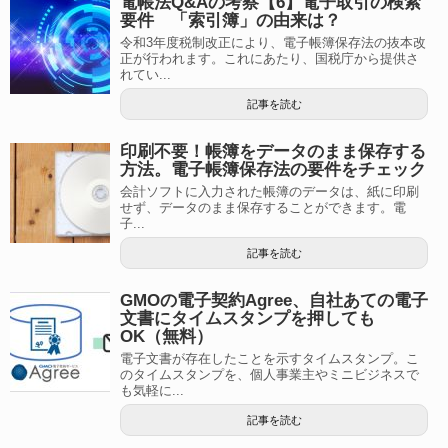
電帳法Q&Aの考察【6】電子取引の検索
要件 「索引簿」の由来は？
令和3年度税制改正により、電子帳簿保存法の抜本改
正が行われます。これにあたり、国税庁から提供さ
れてい...
記事を読む
印刷不要！帳簿をデータのまま保存する
方法。電子帳簿保存法の要件をチェック
会計ソフトに入力された帳簿のデータは、紙に印刷
せず、データのまま保存することができます。電
子...
記事を読む
GMOの電子契約Agree、自社あての電子
文書にタイムスタンプを押しても
OK（無料）
電子文書が存在したことを示すタイムスタンプ。こ
のタイムスタンプを、個人事業主やミニビジネスで
も気軽に...
記事を読む