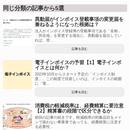
同じ分類の記事から5選
異動届がインボイス登載事項の変更届を
兼ねるようになった根拠は？
法人がインボイス登録簿の登載事項である「名称」
「所在地」を変更する場合に、異動届を提出してい
れば、登...
記事を読む
電子インボイスの予習【1】電子インボ
イスとは何か？
2023年10月からスタート予定の「インボイス制
度」。この制度で目新しいのは、インボイスの範囲
に「電...
記事を読む
消費税の軽減税率は、経費精算に要注意
【2】精算書の段階で区分できるか
前回の記事の続きです。軽減税率の対象品目をメイ
ンで扱わない事業者であっても、経費精算に注意す
る必要性...