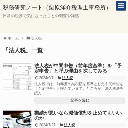
税務研究ノート（栗原洋介税理士事務所）
日常の税務で気になったことの調査や雑感
ホーム
法人税
「
法人税
」
一覧
法人税が中間申告（前年度基準）を「予
定申告」と呼ぶ理由を探してみる
2024/9/7
法人税
法人税では、前年度の納税額を基準とした中間申告を
「予定申告」と呼んでいます。ところが、法人税法を
読ん...
記事を読む
業績が悪いなら減価償却を止めてもいい
のか
2024/7/27
法人税