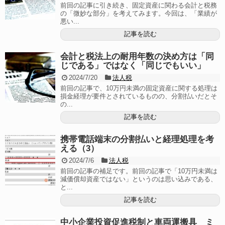
前回の記事に引き続き、固定資産に関わる会計と税務
の「微妙な部分」を考えてみます。今回は、「業績が
悪い...
記事を読む
会計と税法上の耐用年数の決め方は「同
じである」ではなく「同じでもいい」
2024/7/20
法人税
前回の記事で、10万円未満の固定資産に関する処理は
損金経理が要件とされているものの、分割払いだとそ
の...
記事を読む
携帯電話端末の分割払いと経理処理を考
える（3）
2024/7/6
法人税
前回の記事の補足です。前回の記事で「10万円未満は
減価償却資産ではない」というのは思い込みである、
と...
記事を読む
中小企業投資促進税制と車両運搬具 ミ