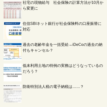
社宅の現物給与 社会保険の計算方法が10月か
ら変更に
住信SBIネット銀行が社会保険料の口座振替に
対応
過去の老齢年金を一括受給→iDeCoの過去の納
付もキャンセル？
低未利用土地の特例の実務はどうなっているの
だろう？
防衛特別法人税の電子納税は……？