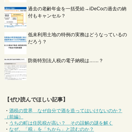
過去の老齢年金を一括受給→iDeCoの過去の納
付もキャンセル？
低未利用土地の特例の実務はどうなっているの
だろう？
防衛特別法人税の電子納税は……？
【ぜひ読んでほしい記事】
・
酒税の世界 なぜ自分で酒を造ってはいけないのか？
（前編）
・
うちの町は住民税が高い？ その誤解の謎を解く
・
なぜ、「税」を「ちから」と読むのか？