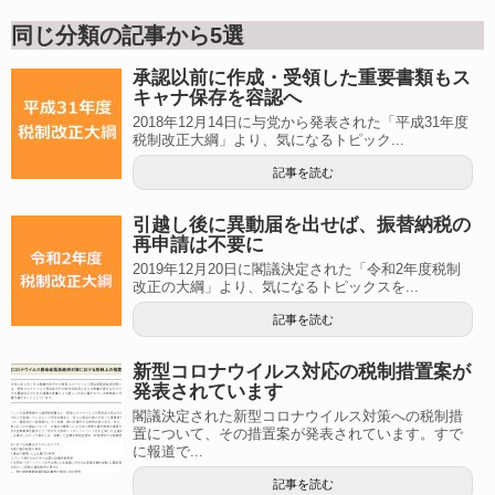
同じ分類の記事から5選
承認以前に作成・受領した重要書類もス
キャナ保存を容認へ
2018年12月14日に与党から発表された「平成31年度
税制改正大綱」より、気になるトピック...
記事を読む
引越し後に異動届を出せば、振替納税の
再申請は不要に
2019年12月20日に閣議決定された「令和2年度税制
改正の大綱」より、気になるトピックスを...
記事を読む
新型コロナウイルス対応の税制措置案が
発表されています
閣議決定された新型コロナウイルス対策への税制措
置について、その措置案が発表されています。すで
に報道で...
記事を読む