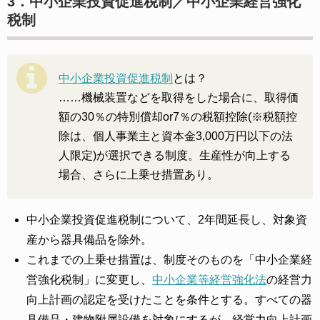
3．中小企業投資促進税制／中小企業経営強化
税制
中小企業投資促進税制
とは？
……機械装置などを取得をした場合に、取得価
額の30％の特別償却or7％の税額控除(※税額控
除は、個人事業主と資本金3,000万円以下の法
人限定)が選択できる制度。生産性が向上する
場合、さらに上乗せ措置あり。
中小企業投資促進税制について、2年間延長し、対象資
産から器具備品を除外。
これまでの上乗せ措置は、制度そのものを「中小企業経
営強化税制」に変更し、
中小企業等経営強化法
の経営力
向上計画の認定を受けたことを条件とする。すべての器
具備品・建物附属設備を対象にするが、経営力向上計画